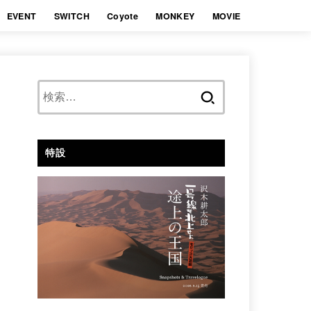
EVENT
SWITCH
Coyote
MONKEY
MOVIE
検
索:
特設