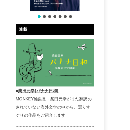
連載
■
柴田元幸[バナナ日和]
MONKEY編集長・柴田元幸がまだ翻訳の
されていない海外文学の中から、選りす
ぐりの作品をご紹介します