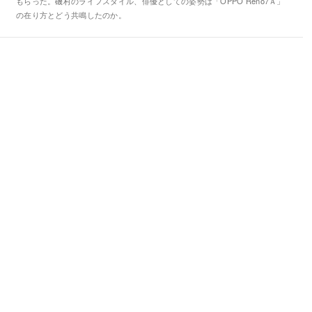
もらった。磯村のライフスタイル、俳優としての姿勢は「OPPO Reno7Ａ」
の在り方とどう共鳴したのか。