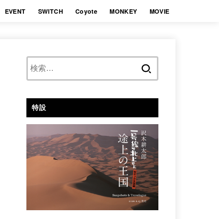
EVENT
SWITCH
Coyote
MONKEY
MOVIE
検
索:
特設