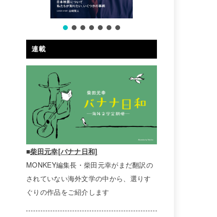
連載
■
柴田元幸[バナナ日和]
MONKEY編集長・柴田元幸がまだ翻訳の
されていない海外文学の中から、選りす
ぐりの作品をご紹介します