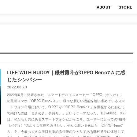
ABOUT
STORE
LIFE WITH BUDDY｜磯村勇斗がOPPO Reno7Ａに感
じたシンパシー
2022.06.23
2022年6月に発表された、スマートデバイスメーカー「OPPO（オッポ）」
の最新スマホ「OPPO Reno7Ａ」。様々な新しい機能を追い求めているスマ
ートフォン市場において、OPPOが「OPPO Reno7Ａ」を開発するにあたっ
て掲げたのは「ときめき、長持ち。」というテーマだった。1日24時間、365
日、私たちと共にあるスマートフォンだからこそ、ユーザーにとっての“相棒
（バディ）”のような存在でありたい。そんな願いを込めた「OPPO Reno7
Ａ」を、今最も大きな注目を集める俳優のひとりである磯村勇斗に体験して