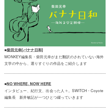
■
柴田元幸[バナナ日和]
MONKEY編集長・柴田元幸がまだ翻訳のされていない海外
文学の中から、選りすぐりの作品をご紹介します
■
NO WHERE, NOW HERE
インタビュー、紀行文、出会った人々。SWITCH・Coyote
編集長 新井敏記が一つひとつ綴っていきます