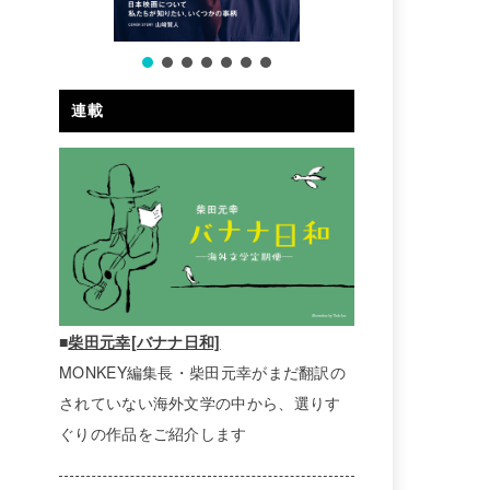
連載
■
柴田元幸[バナナ日和]
MONKEY編集長・柴田元幸がまだ翻訳の
されていない海外文学の中から、選りす
ぐりの作品をご紹介します