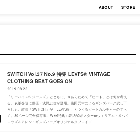
ABOUT
STORE
SWITCH Vol.37 No.9 特集 LEVI’S®️ VINTAGE
CLOTHING BEAT GOES ON
2019.08.23
「リーバイス®️ ジーンズ」とともに、今あらためて「ビート」とは何か考え
る。表紙巻頭に俳優・浅野忠信が登場。柴田元幸によるギンズバーグ訳し下
ろしも。雑誌「SWITCH」が「LEVI’S®️ 」とつくるビートカルチャーのすべ
て。80ページ完全保存版。WEB特典：表紙A2ポスターorウィリアム・S・バ
ロウズ＆アレン・ギンズバーグオリジナルタブロイド