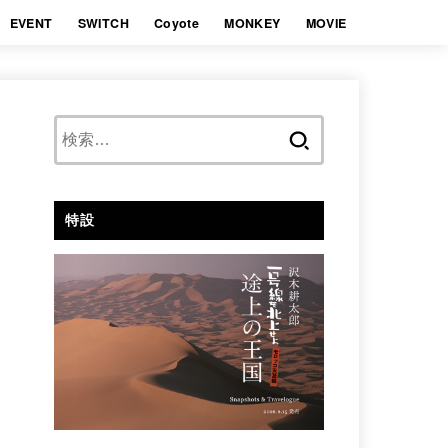
EVENT
SWITCH
Coyote
MONKEY
MOVIE
検
索:
特設