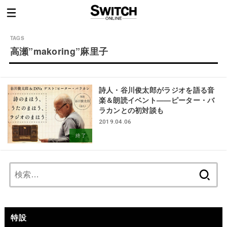
高瀬”makoring”麻里子
詩人・谷川俊太郎がラジオを語る音
楽＆朗読イベント——ピーター・バ
ラカンとの初対談も
2019.04.06
終了
検
索:
特設