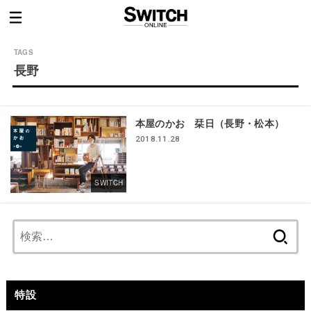
長野
本屋のかお 栞日（長野・松本）
2018.11.28
SWITCH
検
索:
特設