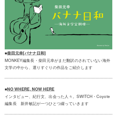
■
柴田元幸[バナナ日和]
MONKEY編集長・柴田元幸がまだ翻訳のされていない海外
文学の中から、選りすぐりの作品をご紹介します
■
NO WHERE, NOW HERE
インタビュー、紀行文、出会った人々。SWITCH・Coyote
編集長 新井敏記が一つひとつ綴っていきます