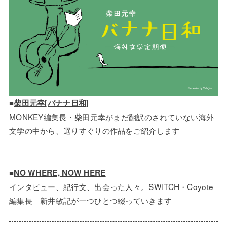
■
柴田元幸[バナナ日和]
MONKEY編集長・柴田元幸がまだ翻訳のされていない海外
文学の中から、選りすぐりの作品をご紹介します
■
NO WHERE, NOW HERE
インタビュー、紀行文、出会った人々。SWITCH・Coyote
編集長 新井敏記が一つひとつ綴っていきます