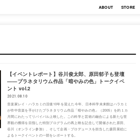
ABOUT
STORE
【イベントレポート】谷川俊太郎、原田郁子も登壇
——プラネタリウム作品「暗やみの色」トークイベ
ント vol.2
2021.08.10
音楽家レイ・ハラカミの没後10年を迎えた今年、日本科学未来館はハラカミ
が作中音楽を手がけたプラネタリウム作品「暗やみの色」（2005）を約１カ
月間にわたってリバイバル上映した。この科学と芸術の融合による新たな世
界観の獲得を目指した特別プログラムの再上映を記念して開催された原田、
谷川（オンライン参加）、そして企画・プロデュースを担当した森田菜絵に
よるトークイベントの一部をレポートする。