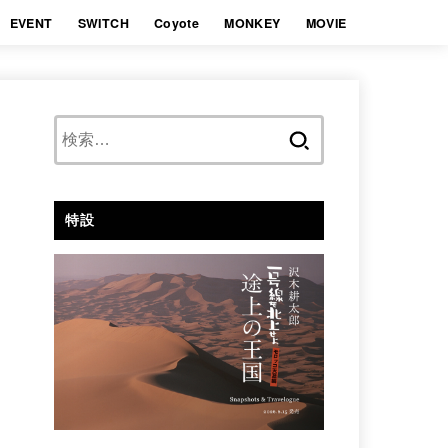
EVENT
SWITCH
Coyote
MONKEY
MOVIE
検
索:
特設