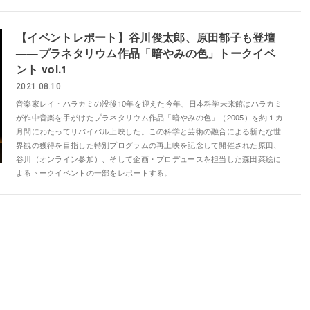
【イベントレポート】谷川俊太郎、原田郁子も登壇
——プラネタリウム作品「暗やみの色」トークイベ
ント vol.1
2021.08.10
音楽家レイ・ハラカミの没後10年を迎えた今年、日本科学未来館はハラカミ
が作中音楽を手がけたプラネタリウム作品「暗やみの色」（2005）を約１カ
月間にわたってリバイバル上映した。この科学と芸術の融合による新たな世
界観の獲得を目指した特別プログラムの再上映を記念して開催された原田、
谷川（オンライン参加）、そして企画・プロデュースを担当した森田菜絵に
よるトークイベントの一部をレポートする。