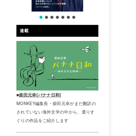
連載
■
柴田元幸[バナナ日和]
MONKEY編集長・柴田元幸がまだ翻訳の
されていない海外文学の中から、選りす
ぐりの作品をご紹介します