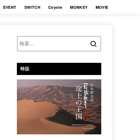
EVENT
SWITCH
Coyote
MONKEY
MOVIE
検
索:
特設