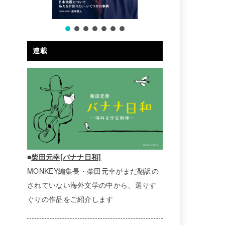
連載
■
柴田元幸[バナナ日和]
MONKEY編集長・柴田元幸がまだ翻訳の
されていない海外文学の中から、選りす
ぐりの作品をご紹介します