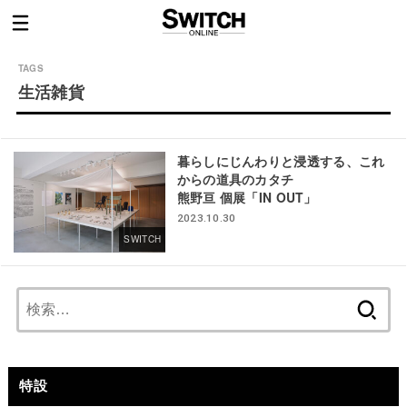
生活雑貨
暮らしにじんわりと浸透する、これ
からの道具のカタチ
熊野亘 個展「IN OUT」
2023.10.30
SWITCH
検
索:
特設