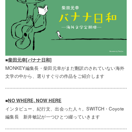
■
柴田元幸[バナナ日和]
MONKEY編集長・柴田元幸がまだ翻訳のされていない海外
文学の中から、選りすぐりの作品をご紹介します
■
NO WHERE, NOW HERE
インタビュー、紀行文、出会った人々。SWITCH・Coyote
編集長 新井敏記が一つひとつ綴っていきます