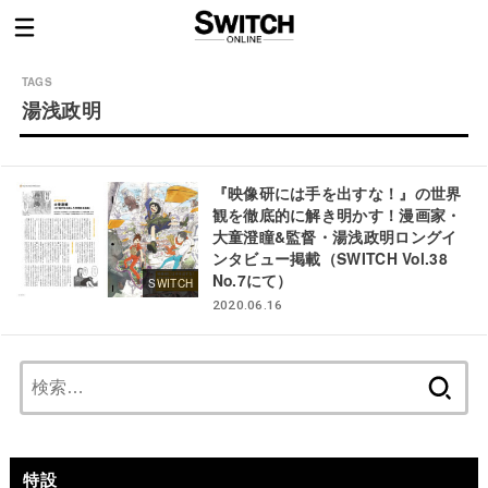
湯浅政明
『映像研には手を出すな！』の世界
観を徹底的に解き明かす！漫画家・
大童澄瞳&監督・湯浅政明ロングイ
ンタビュー掲載（SWITCH Vol.38
No.7にて）
SWITCH
2020.06.16
検
索:
特設