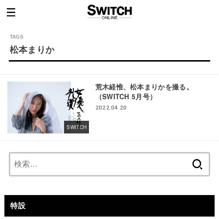
松本まりか
荒木経惟、松本まりかを撮る。
（SWITCH 5月号）
2022.04.20
SWITCH
検
索:
特設