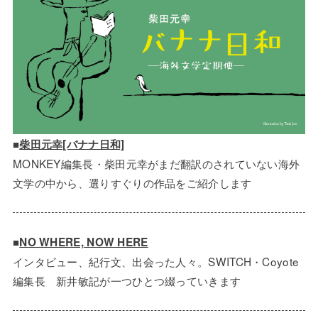
■
柴田元幸[バナナ日和]
MONKEY編集長・柴田元幸がまだ翻訳のされていない海外
文学の中から、選りすぐりの作品をご紹介します
■
NO WHERE, NOW HERE
インタビュー、紀行文、出会った人々。SWITCH・Coyote
編集長 新井敏記が一つひとつ綴っていきます