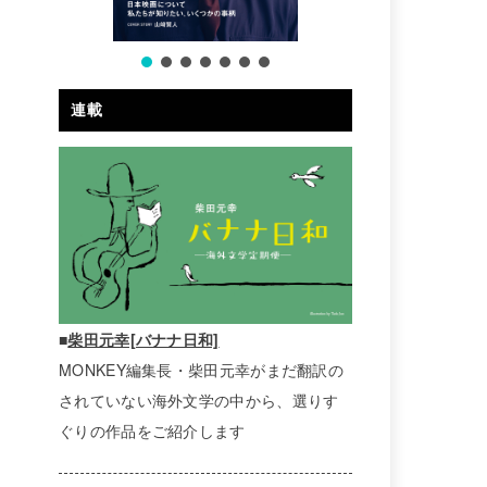
連載
■
柴田元幸[バナナ日和]
MONKEY編集長・柴田元幸がまだ翻訳の
されていない海外文学の中から、選りす
ぐりの作品をご紹介します