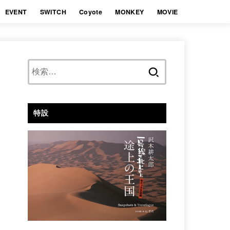
EVENT
SWITCH
Coyote
MONKEY
MOVIE
検
索:
特設