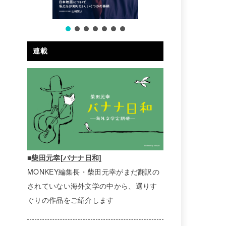
連載
■
柴田元幸[バナナ日和]
MONKEY編集長・柴田元幸がまだ翻訳の
されていない海外文学の中から、選りす
ぐりの作品をご紹介します