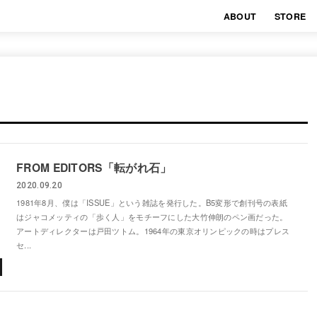
ABOUT
STORE
FROM EDITORS「転がれ石」
2020.09.20
1981年8月、僕は「ISSUE」という雑誌を発行した。B5変形で創刊号の表紙
はジャコメッティの「歩く人」をモチーフにした大竹伸朗のペン画だった。
アートディレクターは戸田ツトム。1964年の東京オリンピックの時はプレス
セ...