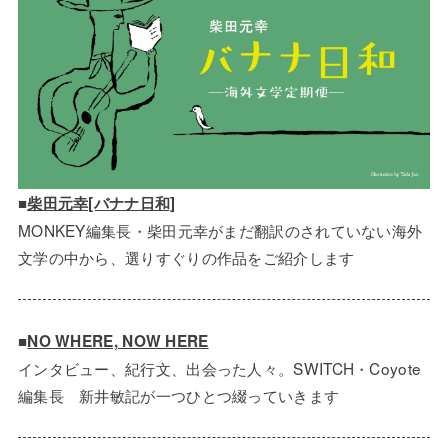
■
柴田元幸[バナナ日和]
MONKEY編集長・柴田元幸がまだ翻訳のされていない海外
文学の中から、選りすぐりの作品をご紹介します
■
NO WHERE, NOW HERE
インタビュー、紀行文、出会った人々。SWITCH・Coyote
編集長 新井敏記が一つひとつ綴っていきます