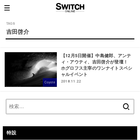
吉田啓介
【12月5日開催】中島健郎、アンテ
ィ・アウティ、吉田啓介が登壇！
ホグロフス主宰のワンナイトスペシ
ャルイベント
2018.11.22
Coyote
検
索:
特設