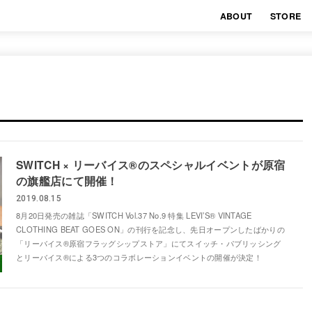
ABOUT
STORE
SWITCH × リーバイス®︎のスペシャルイベントが原宿
の旗艦店にて開催！
2019.08.15
8月20日発売の雑誌「SWITCH Vol.37 No.9 特集 LEVI’S®️ VINTAGE
CLOTHING BEAT GOES ON」の刊行を記念し、先日オープンしたばかりの
「リーバイス®︎原宿フラッグシップストア」にてスイッチ・パブリッシング
とリーバイス®︎による3つのコラボレーションイベントの開催が決定！