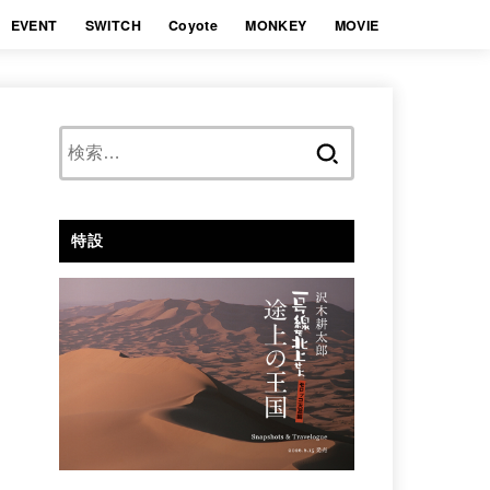
EVENT
SWITCH
Coyote
MONKEY
MOVIE
検
索:
特設