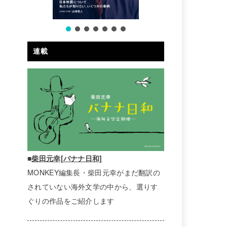
連載
■
柴田元幸[バナナ日和]
MONKEY編集長・柴田元幸がまだ翻訳の
されていない海外文学の中から、選りす
ぐりの作品をご紹介します