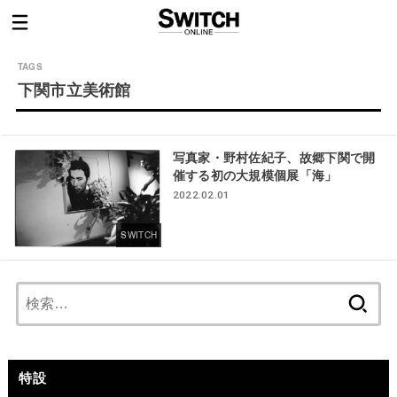
下関市立美術館
写真家・野村佐紀子、故郷下関で開
催する初の大規模個展「海」
2022.02.01
SWITCH
検
索:
特設