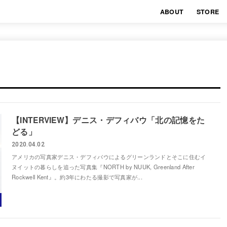
ABOUT
STORE
【INTERVIEW】デニス・デフィバウ「北の記憶をた
どる」
2020.04.02
アメリカの写真家デニス・デフィバウによるグリーンランドとそこに住むイ
ヌイットの暮らしを追った写真集『NORTH by NUUK, Greenland After
Rockwell Kent』。約3年にわたる撮影で写真家が...