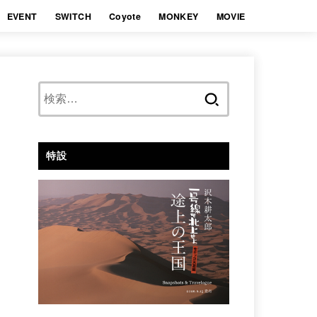
EVENT
SWITCH
Coyote
MONKEY
MOVIE
検
索:
特設