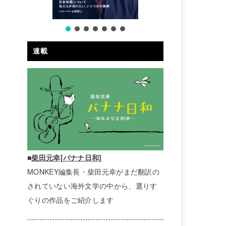
連載
■
柴田元幸[バナナ日和]
MONKEY編集長・柴田元幸がまだ翻訳の
されていない海外文学の中から、選りす
ぐりの作品をご紹介します