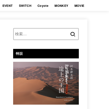
EVENT
SWITCH
Coyote
MONKEY
MOVIE
検
索:
特設