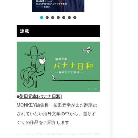
連載
■
柴田元幸[バナナ日和]
MONKEY編集長・柴田元幸がまだ翻訳の
されていない海外文学の中から、選りす
ぐりの作品をご紹介します