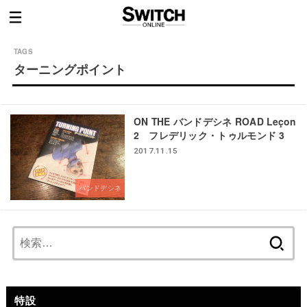
ターニングポイント
ON THE バンドデシネ ROAD Leçon
2 フレデリック・トゥルモンド 3
2017.11.15
バンドデシネ
検
索:
特設