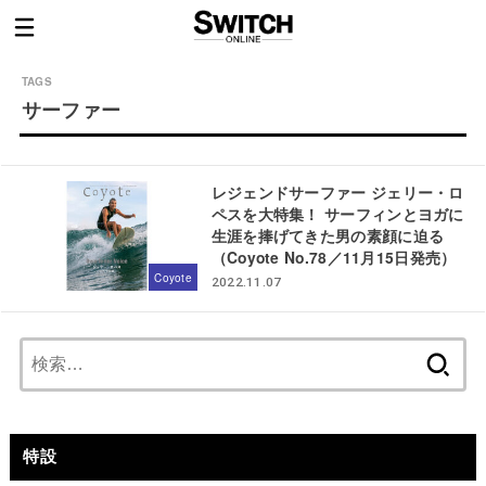
サーファー
レジェンドサーファー ジェリー・ロ
ペスを大特集！ サーフィンとヨガに
生涯を捧げてきた男の素顔に迫る
（Coyote No.78／11月15日発売）
Coyote
2022.11.07
検
索:
特設