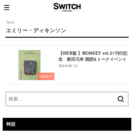
エミリー・ディキンソン
【WEB版 】MONKEY vol.21刊行記
念 柴田元幸 朗読&トークイベント
2020.06.12
MONKEY
検
索:
特設