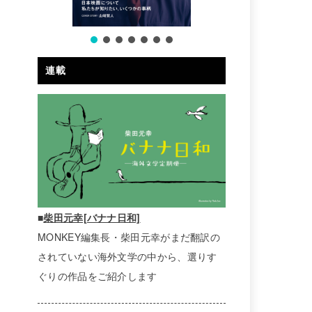
連載
■
柴田元幸[バナナ日和]
MONKEY編集長・柴田元幸がまだ翻訳の
されていない海外文学の中から、選りす
ぐりの作品をご紹介します