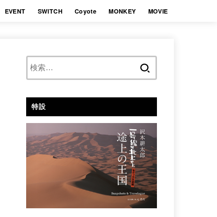
EVENT
SWITCH
Coyote
MONKEY
MOVIE
検
索:
特設