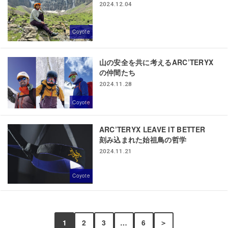
2024.12.04
Coyote
山の安全を共に考えるARC’TERYX
の仲間たち
2024.11.28
Coyote
ARC’TERYX LEAVE IT BETTER
刻み込まれた始祖鳥の哲学
2024.11.21
Coyote
1
2
3
…
6
＞