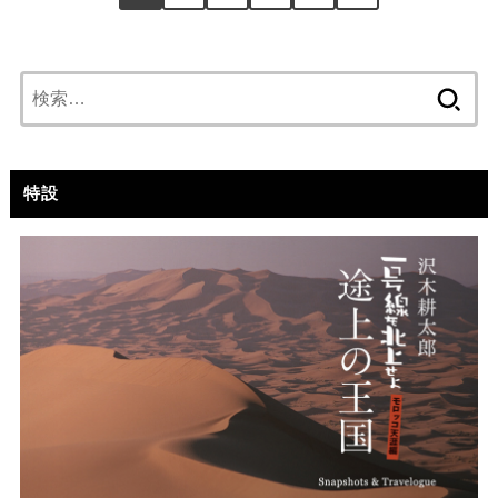
検
索:
特設