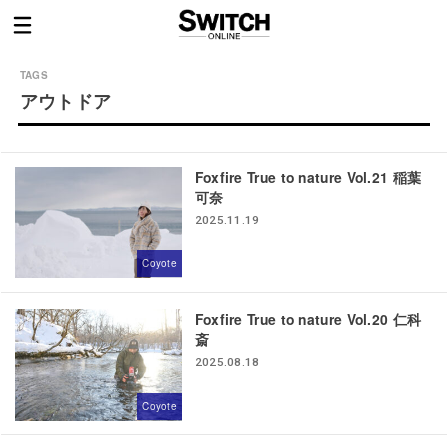
アウトドア
Foxfire True to nature Vol.21 稲葉
可奈
2025.11.19
Coyote
Foxfire True to nature Vol.20 仁科
斎
2025.08.18
Coyote