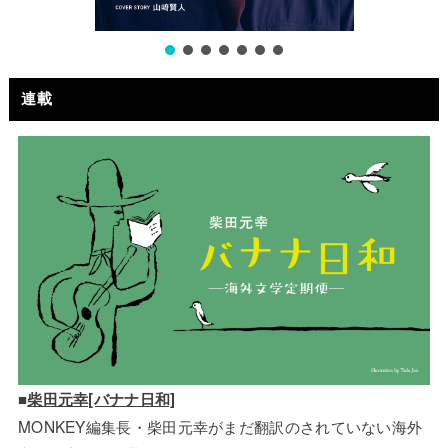
連載
■
柴田元幸[バナナ日和]
MONKEY編集長・柴田元幸がまだ翻訳のされていない海外