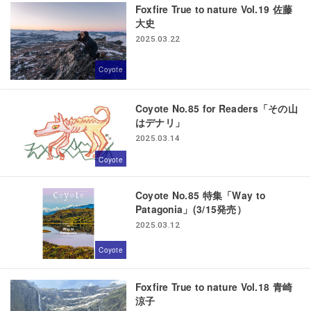
Foxfire True to nature Vol.19 佐藤
大史
2025.03.22
Coyote
Coyote No.85 for Readers「その山
はデナリ」
2025.03.14
Coyote
Coyote No.85 特集「Way to
Patagonia」(3/15発売）
2025.03.12
Coyote
Foxfire True to nature Vol.18 青崎
涼子