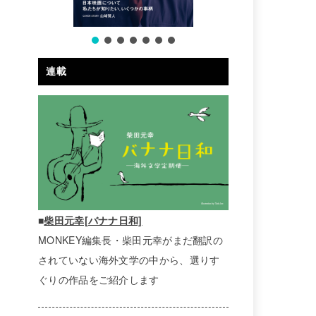
連載
■
柴田元幸[バナナ日和]
MONKEY編集長・柴田元幸がまだ翻訳の
されていない海外文学の中から、選りす
ぐりの作品をご紹介します