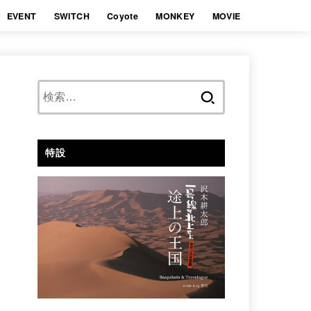
EVENT
SWITCH
Coyote
MONKEY
MOVIE
検
索:
特設