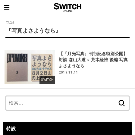
『写真よさようなら』
【『月光写真』刊行記念特別公開】
対談 森山大道 × 荒木経惟 後編 写真
よさようなら
2019.11.11
SWITCH
検
索:
特設