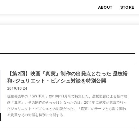
ABOUT
STORE
【第2回】映画『真実』制作の出発点となった 是枝裕
和×ジュリエット・ビノシュ対談を特別公開
2019.10.24
現在発売中の『SWITCH』2019年11月号で特集した、是枝監督による新作映
画『真実』。その制作のきっかけとなったのは、2011年に是枝が東京で行っ
たジュリエット・ビノシュとの対談だった。『真実』のテーマとも深く関わ
る貴重なその対話を特別に公開する。