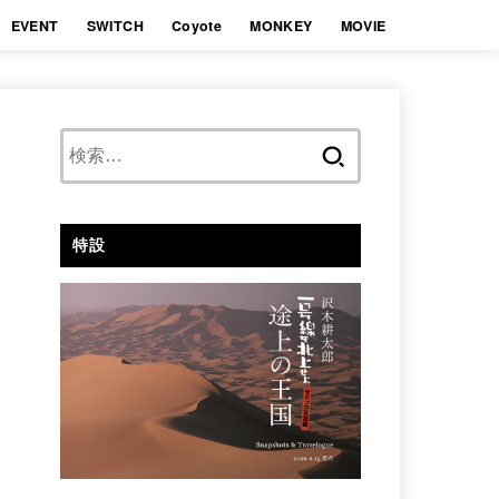
EVENT
SWITCH
Coyote
MONKEY
MOVIE
検
索:
特設