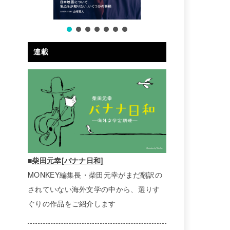
連載
■
柴田元幸[バナナ日和]
MONKEY編集長・柴田元幸がまだ翻訳の
されていない海外文学の中から、選りす
ぐりの作品をご紹介します