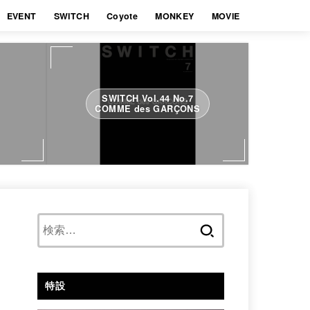
EVENT
SWITCH
Coyote
MONKEY
MOVIE
SWITCH Vol.44 No.7
COMME des GARÇONS
検
索:
特設