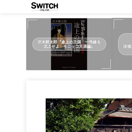
沢木耕太郎『途上の王国 一号線を
北上せよ モロッコ天涯編』
没後