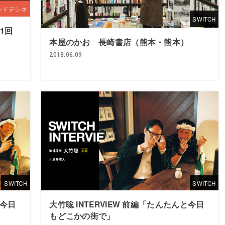
ンドデシネ
SWITCH
1回
本屋のかお 長崎書店（熊本・熊本）
2018.06.09
SWITCH
SWITCH
と今日
大竹聡 INTERVIEW 前編「たんたんと今日
もどこかの街で」