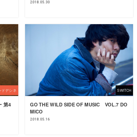
2018.05.30
ンドデシネ
SWITCH
 第4
GO THE WILD SIDE OF MUSIC VOL.7 DO
MICO
2018.05.16