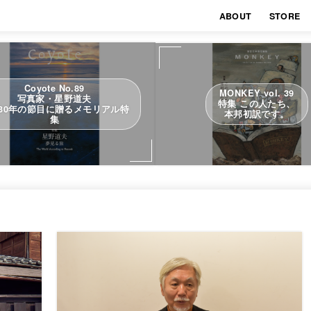
ABOUT
STORE
Coyote No.89
MONKEY vol. 39
写真家・星野道夫
特集 この人たち、
30年の節目に贈るメモリアル特
本邦初訳です。
集