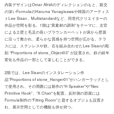
内装デザインはOmar Afridiのディレクションのもと、親交
の深いFormulaのHaruma Yanagisawaや韓国のアーティス
トLee Sisan、Multistandardなど、同世代クリエイターの
作品が空間を彩る。1階は“異素材の調和”をテーマに、左官
による土壁と毛足の長いブラウンカーペットが床から壁面
に沿って敷かれ、柔らかな質感を持つ空間が広がる。テラ
スには、ステンレスや鉄、石を組み合わせたLee Sisanの彫
刻 “Proportions of stone_Object03” が設置され、鉄の経年
変化も作品の一部として楽しむことができる。
2階では、Lee Sisanのインスタレーション作
品”Proportions of stone_Hanger01″がハンガーラックとし
て使用され、その周囲には新作の“H Speaker”や“Neo
Primitive Hook”、“X Chair”を配置。反対側の部屋には
Formula制作の“Fitting Room”と題するオブジェも設置さ
れ、展示空間としての機能も併せ持つ。