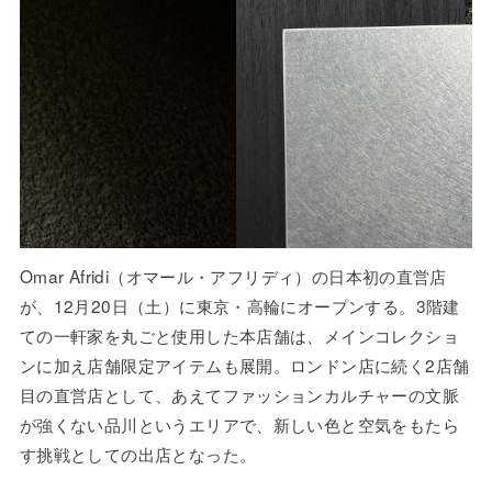
Omar Afridi（オマール・アフリディ）の日本初の直営店
が、12月20日（土）に東京・高輪にオープンする。3階建
ての一軒家を丸ごと使用した本店舗は、メインコレクショ
ンに加え店舗限定アイテムも展開。ロンドン店に続く2店舗
目の直営店として、あえてファッションカルチャーの文脈
が強くない品川というエリアで、新しい色と空気をもたら
す挑戦としての出店となった。