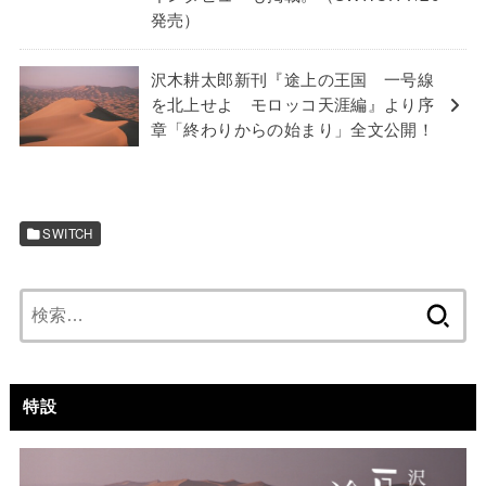
発売）
沢木耕太郎新刊『途上の王国 一号線
を北上せよ モロッコ天涯編』より序
章「終わりからの始まり」全文公開！
SWITCH
検
索:
特設