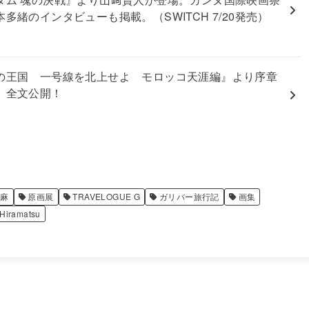
多緒のインタビューも掲載。（SWITCH 7/20発売）
の王国 一号線を北上せよ モロッコ天涯編』より序章
」全文公開！
松麻
原画展
TRAVELOGUE G
ガリバー旅行記
画集
Hiramatsu