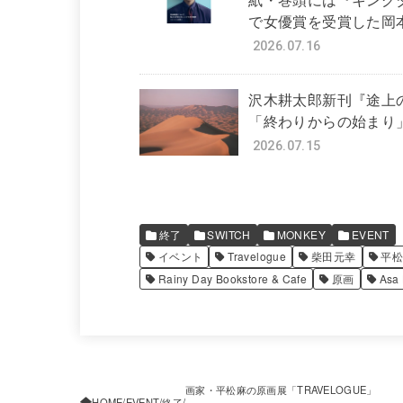
で女優賞を受賞した岡本
2026.07.16
沢木耕太郎新刊『途上
「終わりからの始まり
2026.07.15
終了
SWITCH
MONKEY
EVENT
イベント
Travelogue
柴田元幸
平
Rainy Day Bookstore & Cafe
原画
Asa 
画家・平松麻の原画展「TRAVELOGUE」
HOME
EVENT
終了