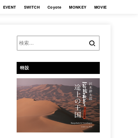
EVENT
SWITCH
Coyote
MONKEY
MOVIE
検
索:
特設