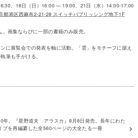
30、18日（日）16:00 — 19:00、21日（水）14:00-17:00
京都港区西麻布2-21-28 スイッチパブリッシング地下1F
ん。画集ならびに一部の書籍のみ販売。
インに展覧会での発表を軸に活動。「雲」をモチーフに据え
や執筆も手がける。
30年。『星野道夫 アラスカ』8月8日発売。長年にわた
イブを再編纂した全560ページの大全たる一冊