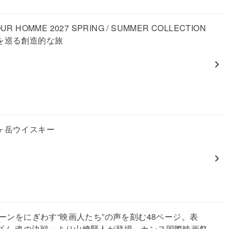
UR HOMME 2027 SPRING / SUMMER COLLECTION
を巡る創造的な旅
ヶ岳ウイスキー
リーンをにぎわす“映画人たち”の声を刻む48ページ。表
ダム 魂の決戦』より山﨑賢人が登場。カンヌ国際映画祭