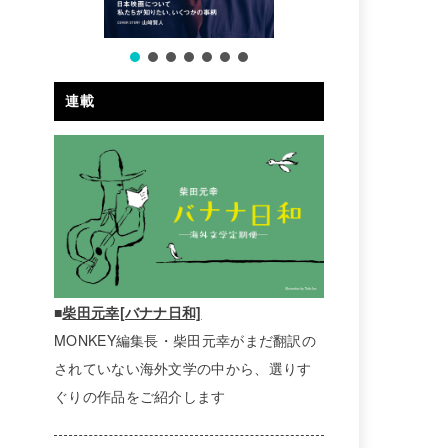
連載
■
柴田元幸[バナナ日和]
MONKEY編集長・柴田元幸がまだ翻訳の
されていない海外文学の中から、選りす
ぐりの作品をご紹介します