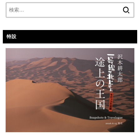
検
索:
特設