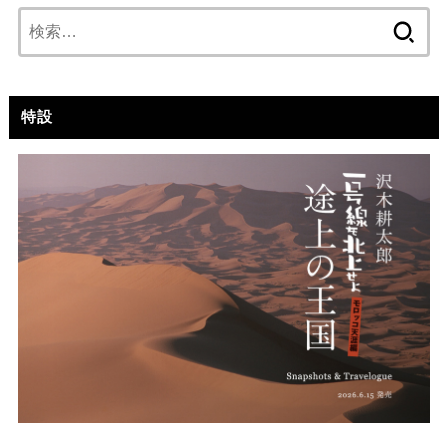
検
索:
特設