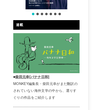
連載
■
柴田元幸[バナナ日和]
MONKEY編集長・柴田元幸がまだ翻訳の
されていない海外文学の中から、選りす
ぐりの作品をご紹介します