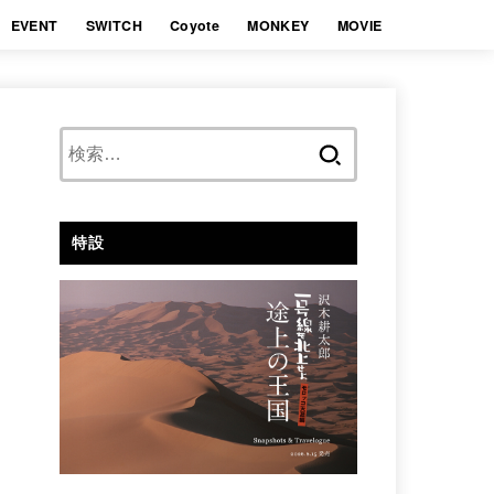
EVENT
SWITCH
Coyote
MONKEY
MOVIE
検
索:
特設