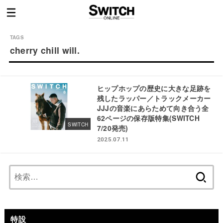
cherry chill will.
ヒップホップの歴史に大きな足跡を
残したラッパー／トラックメーカー
JJJの音楽にあらためて向き合う全
62ページの保存版特集(SWITCH
SWITCH
7/20発売)
2025.07.11
検
索:
特設