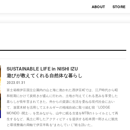
ABOUT
STORE
SUSTAINABLE LIFE in NISHI IZU
遊びが教えてくれる自然体な暮らし
2023.01.31
富士箱根伊豆国立公園内の山と海に抱かれた西伊豆町では、江戸時代から昭
和初期にかけて炭焼きが盛んに行われ、土地が与えてくれる恵みを享受した
暮らしが長年営まれてきた。外からの資源に生活を委ねる現代社会におい
て、放置木材を活用してエネルギーの地域自給に取り組む宿「LODGE
MONDO -聞土-」を営みながら、山中に眠る古道をMTBのトレイルとして再
生するなど、風土に即したアクティビティを提供する松本潤一郎さんに観光
と環境整備の両軸で伊豆半島を“まわしていく”術を訊いた。