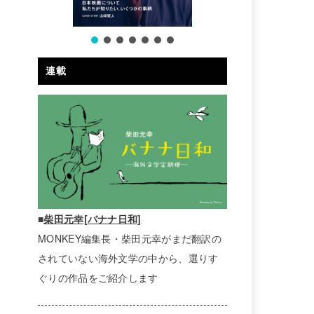
連載
■
柴田元幸[バナナ日和]
MONKEY編集長・柴田元幸がまだ翻訳の
されていない海外文学の中から、選りす
ぐりの作品をご紹介します