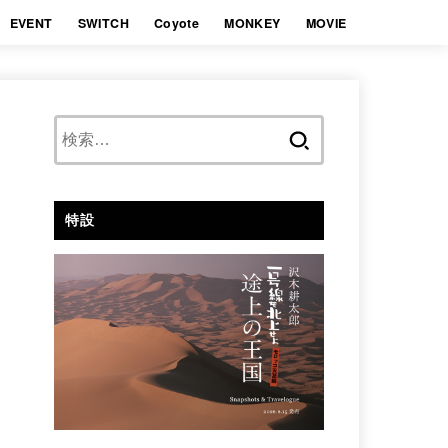
EVENT
SWITCH
Coyote
MONKEY
MOVIE
検
索:
特設