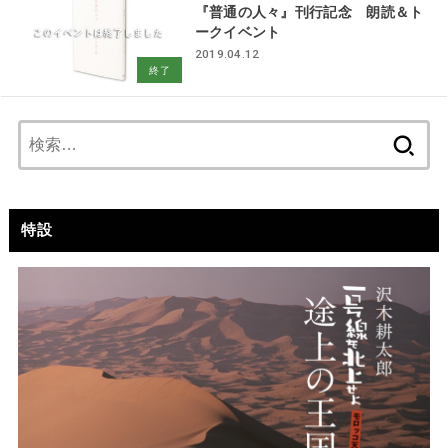
『普通の人々』刊行記念 朗読＆ト
ークイベント
2019.04.12
終了
検
索:
特設