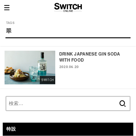
翠
DRINK JAPANESE GIN SODA
WITH FOOD
2020.06.20
SWITCH
検
索:
特設