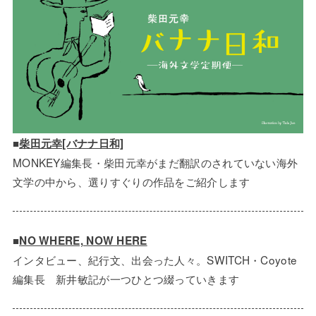
■
柴田元幸[バナナ日和]
MONKEY編集長・柴田元幸がまだ翻訳のされていない海外
文学の中から、選りすぐりの作品をご紹介します
■
NO WHERE, NOW HERE
インタビュー、紀行文、出会った人々。SWITCH・Coyote
編集長 新井敏記が一つひとつ綴っていきます