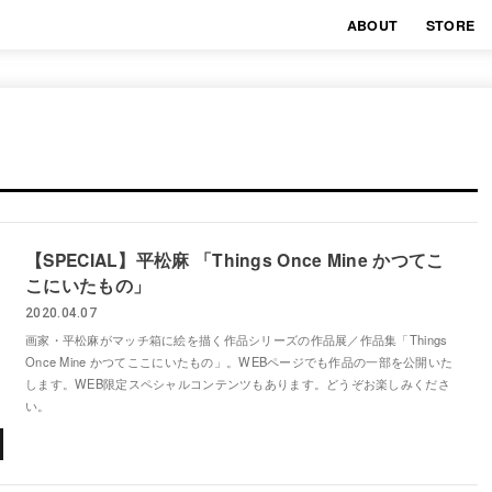
ABOUT
STORE
【SPECIAL】平松麻 「Things Once Mine かつてこ
こにいたもの」
2020.04.07
画家・平松麻がマッチ箱に絵を描く作品シリーズの作品展／作品集「Things
Once Mine かつてここにいたもの」。WEBページでも作品の一部を公開いた
します。WEB限定スペシャルコンテンツもあります。どうぞお楽しみくださ
い。