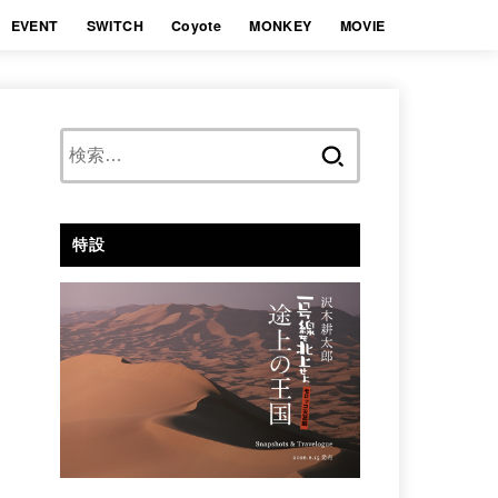
EVENT
SWITCH
Coyote
MONKEY
MOVIE
検
索:
特設