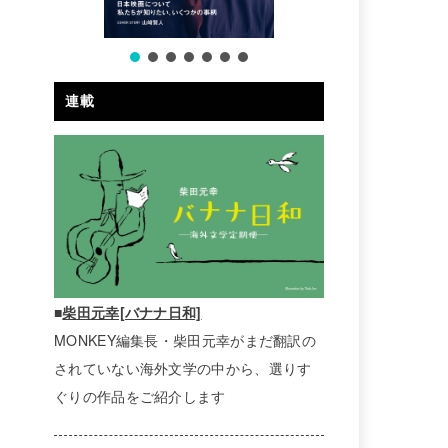
連載
■
柴田元幸[バナナ日和]
MONKEY編集長・柴田元幸がまだ翻訳の
されていない海外文学の中から、選りす
ぐりの作品をご紹介します