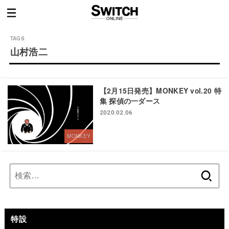
山村浩二
【2月15日発売】MONKEY vol.20 特
集 探偵の一ダース
2020.02.06
MONKEY
検
索:
特設