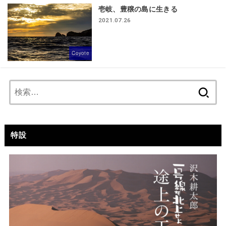
壱岐、豊穣の島に生きる
2021.07.26
Coyote
検
索:
特設