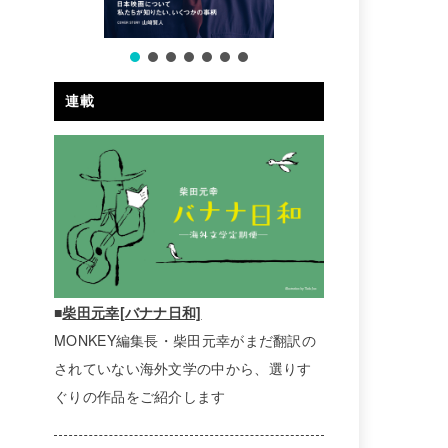
連載
■
柴田元幸[バナナ日和]
MONKEY編集長・柴田元幸がまだ翻訳の
されていない海外文学の中から、選りす
ぐりの作品をご紹介します