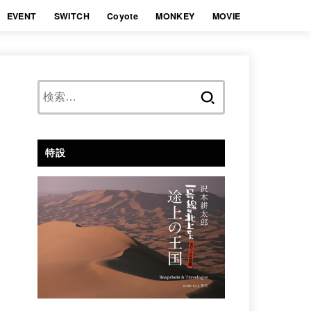
EVENT
SWITCH
Coyote
MONKEY
MOVIE
検
索:
特設