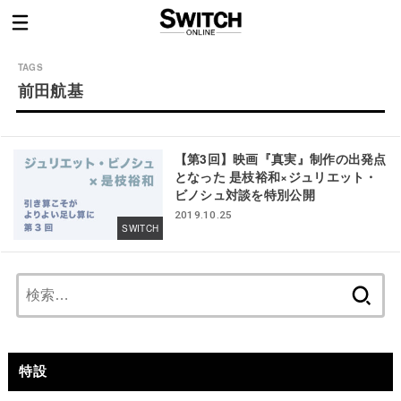
前田航基
【第3回】映画『真実』制作の出発点
となった 是枝裕和×ジュリエット・
ビノシュ対談を特別公開
2019.10.25
SWITCH
検
索:
特設