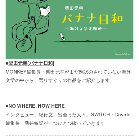
■
柴田元幸[バナナ日和]
MONKEY編集長・柴田元幸がまだ翻訳のされていない海外
文学の中から、選りすぐりの作品をご紹介します
■
NO WHERE, NOW HERE
インタビュー、紀行文、出会った人々。SWITCH・Coyote
編集長 新井敏記が一つひとつ綴っていきます