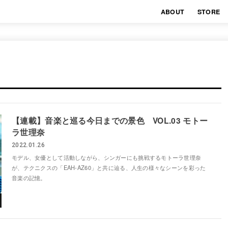
ABOUT
STORE
【連載】音楽と巡る今日までの景色 VOL.03 モトー
ラ世理奈
2022.01.26
モデル、女優として活動しながら、シンガーにも挑戦するモトーラ世理奈
が、テクニクスの「EAH-AZ60」と共に辿る、人生の様々なシーンを彩った
音楽の記憶。