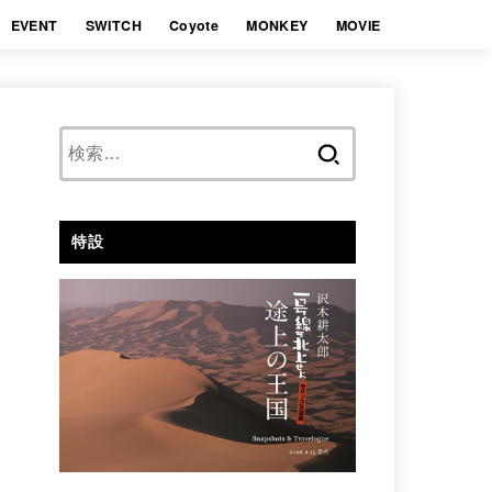
EVENT
SWITCH
Coyote
MONKEY
MOVIE
検
索:
特設