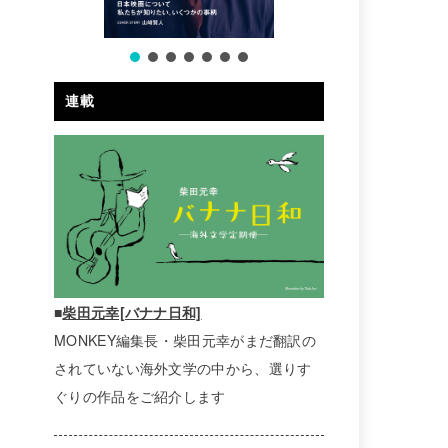
連載
■
柴田元幸[バナナ日和]
MONKEY編集長・柴田元幸がまだ翻訳の
されていない海外文学の中から、選りす
ぐりの作品をご紹介します