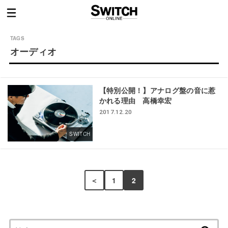
オーディオ
【特別公開！】アナログ盤の音に惹
かれる理由 高橋幸宏
2017.12.20
SWITCH
＜
1
2
検