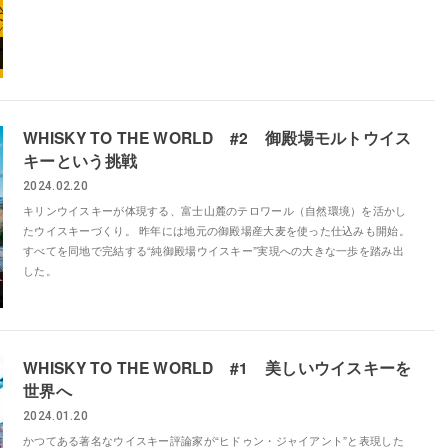
WHISKY TO THE WORLD #2 御殿場モルトウイス
キーという挑戦
2024.02.20
キリンウイスキーが体現する、富士山麓のテロワール（自然環境）を活かし
たウイスキーづくり。 昨年には地元の御殿場産大麦を使った仕込みも開始。
すべてを同地で完結する“純御殿場ウイスキー”実現への大きな一歩を踏み出
した。
WHISKY TO THE WORLD #1 美しいウイスキーを
世界へ
2024.01.20
かつてある著名なウイスキー評論家が“ヒドゥン・ジャイアント”と表現した