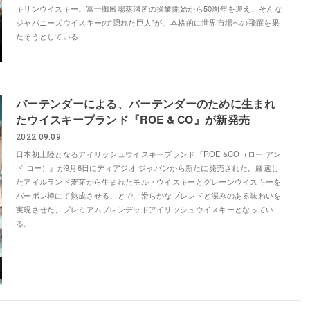
キリンウイスキー。富士御殿場蒸溜所の操業開始から50周年を迎え、そんな
ジャパニーズウイスキーの“隠れた巨人”が、本格的に世界市場への飛躍を果
たそうとしている
バーテンダーによる、バーテンダーのために生まれ
たウイスキーブランド『ROE & CO』が新発売
2022.09.09
日本初上陸となるアイリッシュウイスキーブランド『ROE &CO（ロー アン
ド コー）』が9月6日にディアジオ ジャパンから新たに発売された。厳選し
たアイルランド麦芽から生まれたモルトウイスキーとグレーンウイスキーを
バーボン樽にて熟成させることで、滑らかなブレンドと深みのある味わいを
実現させた、プレミアムブレンデッドアイリッシュウイスキーとなってい
る。