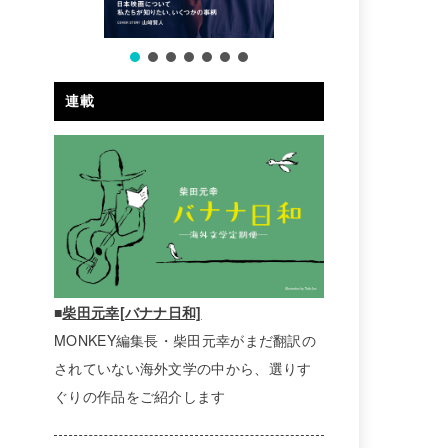
連載
■
柴田元幸[バナナ日和]
MONKEY編集長・柴田元幸がまだ翻訳の
されていない海外文学の中から、選りす
ぐりの作品をご紹介します