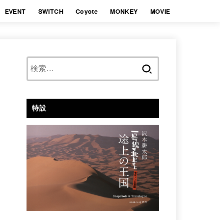
EVENT
SWITCH
Coyote
MONKEY
MOVIE
検
索:
特設