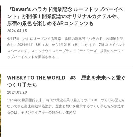
『Dewar’s ハラカド開業記念 ルーフトップバーイベ
ント』が開催！開業記念のオリジナルカクテルや、
原宿の景色を楽しめるARコンテンツも
2024.04.15
4月17日（水）にオープンする東京・原宿の新施設「ハラカド」の開業を記
念し、2024年4月18日（木）から4月21日（日）にかけて、7階 屋上イベント
スペースにて、スコッチウイスキーブランド「デュワーズ」提供のルーフト
ップバーイベントが開催される。
WHISKY TO THE WORLD #3 歴史を未来へと繋ぐ
つくり手たち
2024.03.20
1973年の操業開始以来、時代の荒波を乗り越えてウイスキーづくりの歴史を
紡いできた富士御殿場蒸溜所。歴史と想いを継承するつくり手たちが創造す
るのは、キリンウイスキーの輝かしい未来だ