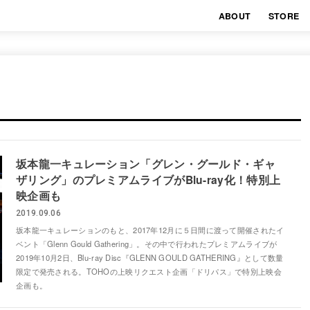
ABOUT
STORE
坂本龍一キュレーション「グレン・グールド・ギャ
ザリング」のプレミアムライブがBlu-ray化！特別上
映企画も
2019.09.06
坂本龍一キュレーションのもと、2017年12月に５日間に渡って開催されたイ
ベント「Glenn Gould Gathering」。その中で行われたプレミアムライブが
2019年10月2日、Blu-ray Disc『GLENN GOULD GATHERING』として数量
限定で発売される。TOHOの上映リクエスト企画「ドリパス」で特別上映会
企画も。