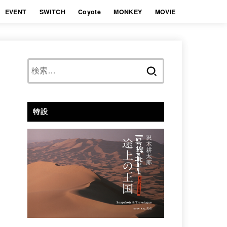
EVENT
SWITCH
Coyote
MONKEY
MOVIE
検
索:
特設