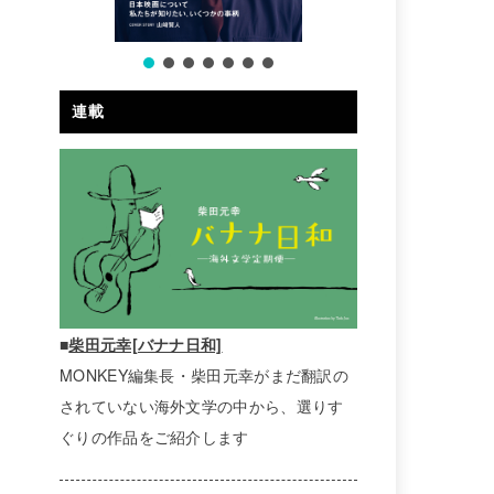
連載
■
柴田元幸[バナナ日和]
MONKEY編集長・柴田元幸がまだ翻訳の
されていない海外文学の中から、選りす
ぐりの作品をご紹介します