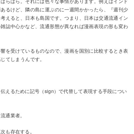
、ばらばら。それには色々な事情があります。例えばインド
があるけど、隣の島に運ぶのに一週間かかったら、『週刊少
く考えると、日本も島国です。つまり、日本は交通流通イン
か雑誌中心かなど、流通形態が異なれば漫画表現の形も変わ
影響を受けているものなので、漫画を国別に比較するとき表
感じてしまうんです。
く伝えるために記号（sign）で代替して表現する手段につい
ぐ流通業者。
取次も存在する。