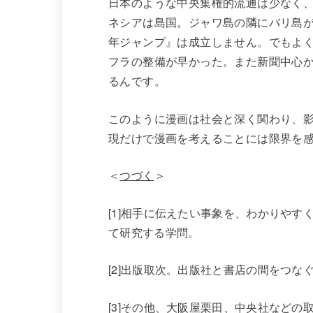
日本のような中央集権的流通は少なく
ネシアは島国。ジャワ島の隣にバリ島
年ジャンプ』は成立しません。でもよ
フラの整備が早かった。また新聞中心
るんです。
このように漫画は社会と深く関わり、
現だけで漫画を考えることには限界を
＜
つづく
＞
[1]相手に伝えたい事象を、わかりやす
て研究する学問。
[2]出版取次。出版社と書店の間をつな
[3]その他、大阪屋栗田、中央社などの