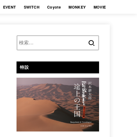
EVENT
SWITCH
Coyote
MONKEY
MOVIE
検
索:
特設