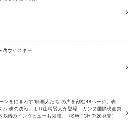
ヶ岳ウイスキー
リーンをにぎわす“映画人たち”の声を刻む48ページ。表
ダム 魂の決戦』より山﨑賢人が登場。カンヌ国際映画祭
多緒のインタビューも掲載。（SWITCH 7/20発売）