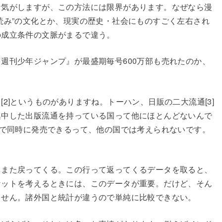
な気がしますが、この方法には限界があります。なぜなら漫
読み”の文化とか、現実の歴史・社会にものすごく左右され
の成立条件の文脈がまるで違う。
週刊少年ジャンプ』が最盛期毎号600万部も売れたのか、
2]というものがありますね。トーハン、日販の二大流通[3]
集中した出版流通を持っている国って他にほとんどないんで
国で同時に発売できるって、他の国では考えられないです。
てまた戻ってくる。この行って返ってくるデータを取ると、
ケットを考えるときには、このデータが重要。だけど、そん
ません。諸外国と統計が違うので単純に比較できない。