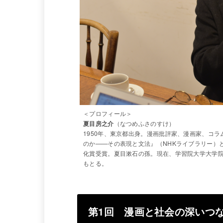
＜プロフィール＞
夏目房之介
（なつめふさのすけ）
1950年、東京都出身。漫画批評家、漫画家、コ
のか——その表現と文法』（NHKライブラリー）
化賞受賞。夏目漱石の孫。現在、学習院大学大学
もとる。
第1回 漫画と社会の深いつ