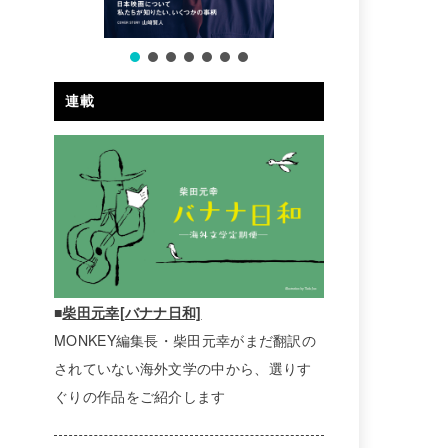
連載
■
柴田元幸[バナナ日和]
MONKEY編集長・柴田元幸がまだ翻訳の
されていない海外文学の中から、選りす
ぐりの作品をご紹介します