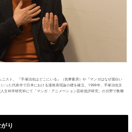
ラムニスト。 『手塚治虫はどこにいる』（筑摩書房）や『マンガはなぜ面白い
といった代表作で日本における漫画表現論の礎を確立。1999年、手塚治虫文
院人文科学研究科にて「マンガ・アニメーション芸術批評研究」の分野で教鞭
ながり