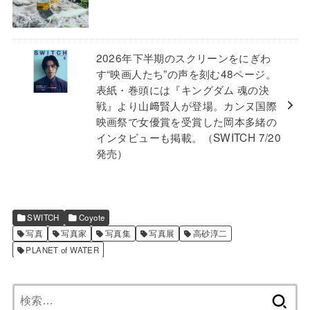
2026年下半期のスクリーンをにぎわ
す“映画人たち”の声を刻む48ページ。
表紙・巻頭には『キングダム 魂の決
戦』より山﨑賢人が登場。カンヌ国際
映画祭で女優賞を受賞した岡本多緒の
インタビューも掲載。（SWITCH 7/20
発売）
SWITCH
Coyote
写真
写真家
写真集
写真展
高砂淳二
PLANET of WATER
検