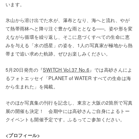
います。
氷山から溶け出でた水が、瀑布となり、海へと流れ、やが
て熱帯雨林へと降り注ぐ豊かな雨ととなる
——
。姿や形を変
えながら循環を繰り返し、そこに息づくすべての生命に恵
みを与える「水の惑星」の姿を、1人の写真家が極地から熱
帯まで追い求めた軌跡。ぜひお楽しみください。
5月20日発売の『
SWITCH Vol.37 No.6
』では高砂さんによ
るフォトエッセイ「PLANET of WATER すべての生命は海
から生まれた」を掲載。
そのほか写真集の刊行を記念し、東京と大阪の2箇所で写真
展の開催も決定！ 会期中には高砂さんご自身によるトー
クイベントも開催予定です。ふるってご参加ください。
<プロフィール>